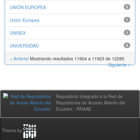
UNIÓN EUROPEA
5
Unión Europea
1
UNISEX
1
UNIVERSIDAD
5
< Anterior
Mostrando resultados 11904 a 11923 de 12285
Siguiente >
Repositorio integrado a la Red de
Repositorios de Acceso Abierto del
Ecuador - RRAAE
Theme by