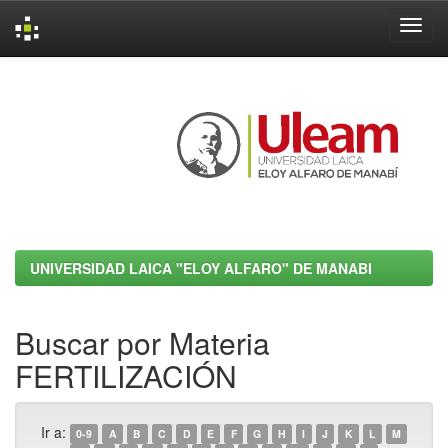
Skip
navigation
UNIVERSIDAD LAICA "ELOY ALFARO" DE MANABI
Buscar por Materia
FERTILIZACIÓN
Ir a:
0-9
A
B
C
D
E
F
G
H
I
J
K
L
M