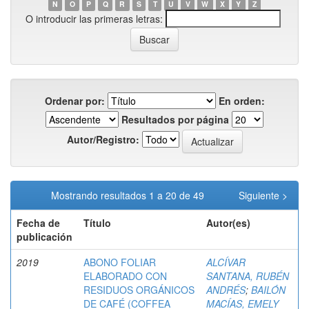
N
O
P
Q
R
S
T
U
V
W
X
Y
Z
O introducir las primeras letras:
Ordenar por:
En orden:
Resultados por página
Autor/Registro:
Mostrando resultados 1 a 20 de 49
Siguiente >
Fecha de
Título
Autor(es)
publicación
2019
ABONO FOLIAR
ALCÍVAR
ELABORADO CON
SANTANA, RUBÉN
RESIDUOS ORGÁNICOS
ANDRÉS
;
BAILÓN
DE CAFÉ (COFFEA
MACÍAS, EMELY