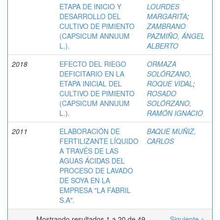
ETAPA DE INICIO Y
LOURDES
DESARROLLO DEL
MARGARITA
;
CULTIVO DE PIMIENTO
ZAMBRANO
(CAPSICUM ANNUUM
PAZMIÑO, ÁNGEL
L.).
ALBERTO
2018
EFECTO DEL RIEGO
ORMAZA
DEFICITARIO EN LA
SOLÓRZANO,
ETAPA INICIAL DEL
ROQUE VIDAL
;
CULTIVO DE PIMIENTO
ROSADO
(CAPSICUM ANNUUM
SOLÓRZANO,
L.).
RAMÓN IGNACIO
2011
ELABORACIÓN DE
BAQUE MUÑIZ,
FERTILIZANTE LÍQUIDO
CARLOS
A TRAVÉS DE LAS
AGUAS ÁCIDAS DEL
PROCESO DE LAVADO
DE SOYA EN LA
EMPRESA "LA FABRIL
S.A".
Mostrando resultados 1 a 20 de 49
Siguiente >