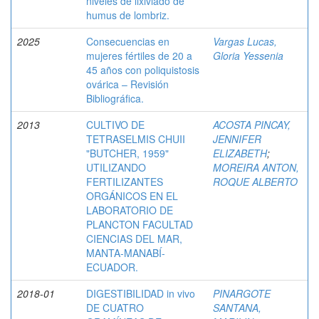
niveles de lixiviado de
humus de lombriz.
2025
Consecuencias en
Vargas Lucas,
mujeres fértiles de 20 a
Gloria Yessenia
45 años con poliquistosis
ovárica – Revisión
Bibliográfica.
2013
CULTIVO DE
ACOSTA PINCAY,
TETRASELMIS CHUII
JENNIFER
"BUTCHER, 1959"
ELIZABETH
;
UTILIZANDO
MOREIRA ANTON,
FERTILIZANTES
ROQUE ALBERTO
ORGÁNICOS EN EL
LABORATORIO DE
PLANCTON FACULTAD
CIENCIAS DEL MAR,
MANTA-MANABÍ-
ECUADOR.
2018-01
DIGESTIBILIDAD in vivo
PINARGOTE
DE CUATRO
SANTANA,