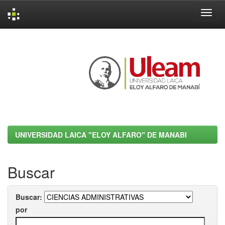
Skip
navigation
UNIVERSIDAD LAICA "ELOY ALFARO" DE MANABI
Buscar
Buscar:
por