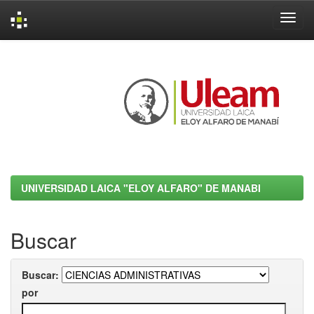
Skip
navigation
UNIVERSIDAD LAICA "ELOY ALFARO" DE MANABI
Buscar
Buscar:
por