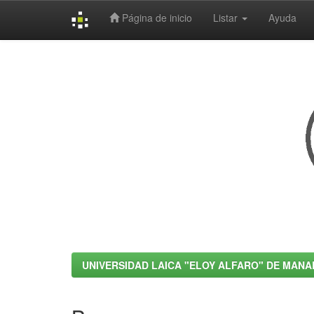
Página de inicio
Listar
Ayuda
Skip
navigation
UNIVERSIDAD LAICA "ELOY ALFARO" DE MANA