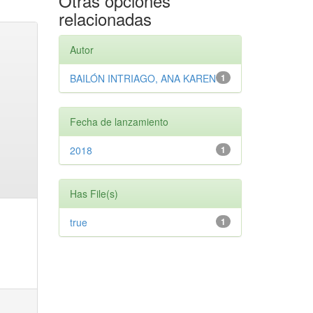
Otras opciones
relacionadas
Autor
BAILÓN INTRIAGO, ANA KAREN
1
Fecha de lanzamiento
2018
1
Has File(s)
true
1