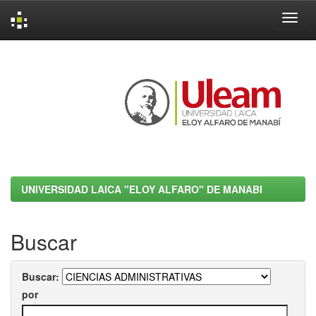
Skip
navigation
UNIVERSIDAD LAICA "ELOY ALFARO" DE MANABI
Buscar
Buscar:
por