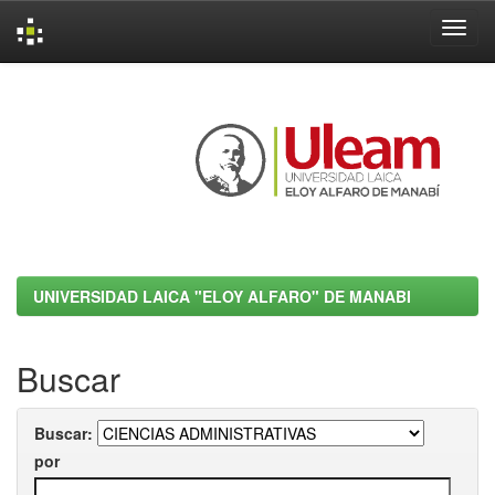
Skip
navigation
UNIVERSIDAD LAICA "ELOY ALFARO" DE MANABI
Buscar
Buscar:
por