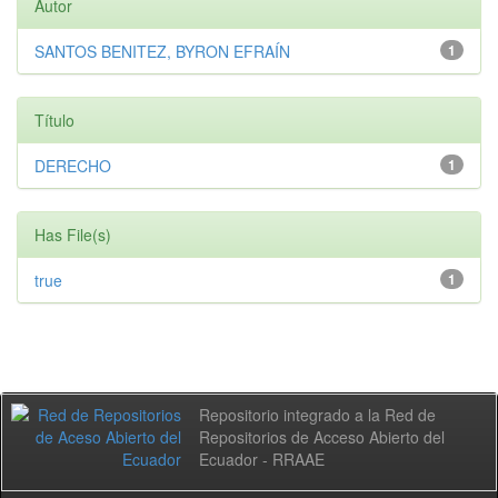
Autor
SANTOS BENITEZ, BYRON EFRAÍN
1
Título
DERECHO
1
Has File(s)
true
1
Repositorio integrado a la Red de
Repositorios de Acceso Abierto del
Ecuador - RRAAE