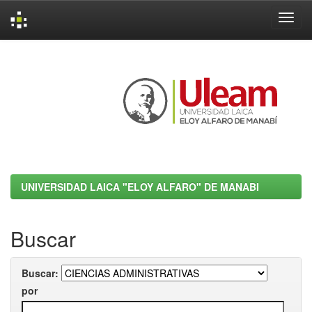
Skip
navigation
UNIVERSIDAD LAICA "ELOY ALFARO" DE MANABI
Buscar
Buscar:
por