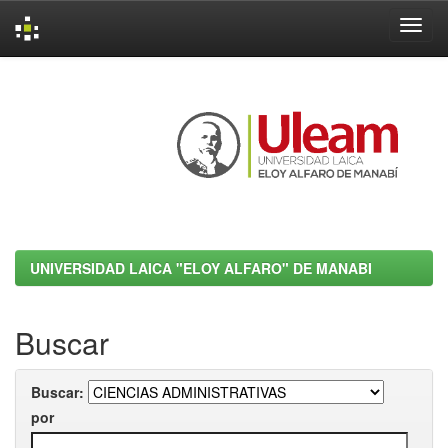
Skip
navigation
UNIVERSIDAD LAICA "ELOY ALFARO" DE MANABI
Buscar
Buscar:
por