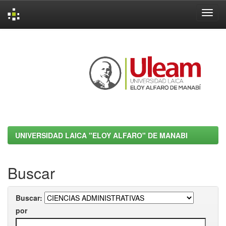
Skip
navigation
UNIVERSIDAD LAICA "ELOY ALFARO" DE MANABI
Buscar
Buscar:
por