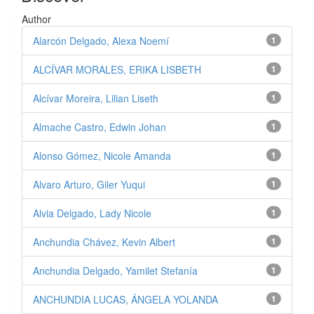
Author
Alarcón Delgado, Alexa Noemí
1
ALCÍVAR MORALES, ERIKA LISBETH
1
Alcívar Moreira, Lilian Liseth
1
Almache Castro, Edwin Johan
1
Alonso Gómez, Nicole Amanda
1
Alvaro Arturo, Giler Yuqui
1
Alvia Delgado, Lady Nicole
1
Anchundia Chávez, Kevin Albert
1
Anchundia Delgado, Yamilet Stefanía
1
ANCHUNDIA LUCAS, ÁNGELA YOLANDA
1