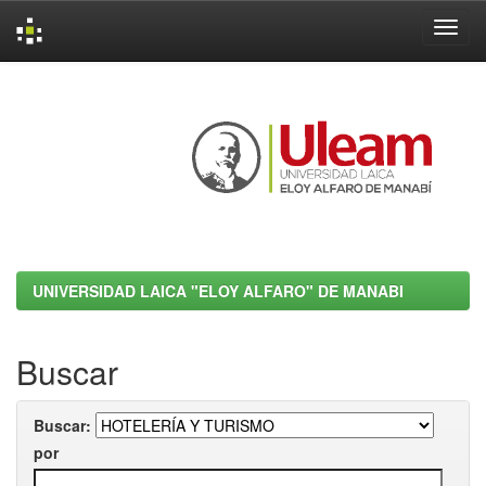
Skip
navigation
UNIVERSIDAD LAICA "ELOY ALFARO" DE MANABI
Buscar
Buscar:
por