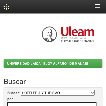
Skip
navigation
UNIVERSIDAD LAICA "ELOY ALFARO" DE MANABI
Buscar
Buscar:
por