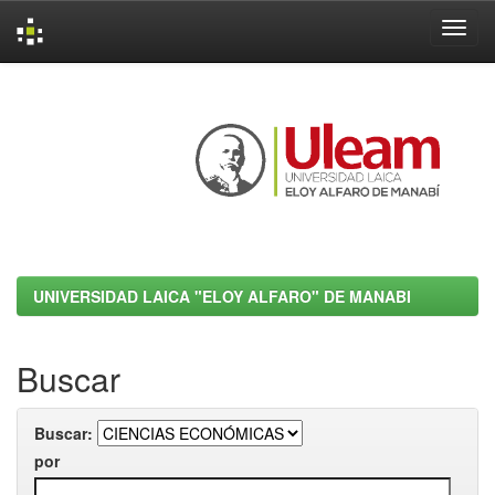
Skip
navigation
UNIVERSIDAD LAICA "ELOY ALFARO" DE MANABI
Buscar
Buscar:
por