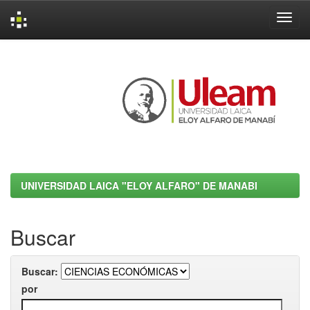
Skip
navigation
UNIVERSIDAD LAICA "ELOY ALFARO" DE MANABI
Buscar
Buscar:
por