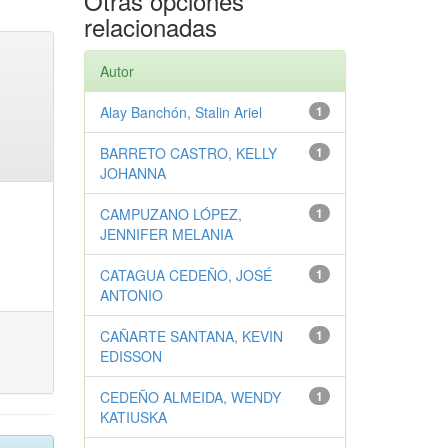
Otras opciones
relacionadas
Autor
Alay Banchón, Stalin Ariel
1
BARRETO CASTRO, KELLY
1
JOHANNA
CAMPUZANO LÓPEZ,
1
JENNIFER MELANIA
CATAGUA CEDEÑO, JOSÉ
1
ANTONIO
CAÑARTE SANTANA, KEVIN
1
EDISSON
CEDEÑO ALMEIDA, WENDY
1
KATIUSKA