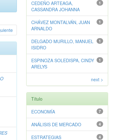
CEDEÑO ARTEAGA,
1
CASSANDRA JOHANNA
CHÁVEZ MONTALVÁN, JUAN
1
ARNALDO
guiente
DELGADO MURILLO, MANUEL
1
ISIDRO
ESPINOZA SOLEDISPA, CINDY
1
ARELYS
RO
next >
Título
ECONOMÍA
7
ANÁLISIS DE MERCADO
4
RES
ESTRATEGIAS
4