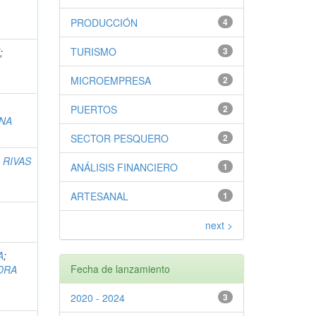
PRODUCCIÓN
4
TURISMO
3
E
;
MICROEMPRESA
2
PUERTOS
2
NA
SECTOR PESQUERO
2
;
RIVAS
ANÁLISIS FINANCIERO
1
ARTESANAL
1
next >
A
;
Fecha de lanzamiento
DRA
2020 - 2024
3