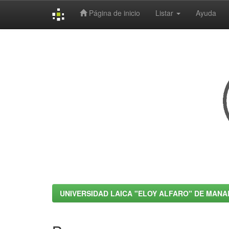
Página de inicio
Listar
Ayuda
Skip
navigation
UNIVERSIDAD LAICA "ELOY ALFARO" DE MANA