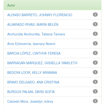
Autor
ALONSO BARRETO, JOHNNY FLORENCIO
1
ALVARADO RIVAS, MARÍA BELÉN
1
Anchundia Anchundia, Tatiana Tamara
1
Arce Echeverria, Isamary Noemi
1
BARCIA LÓPEZ, CINTHYA TERESA
1
BARRAGÁN MÁRQUEZ, GISSELLA YAMILETH
1
BEDOYA LOOR, KELLY ARIANNA
1
BRAVO DELGADO, ANA CRISTINA
1
BURGOS PALMA, DAYSI SOFÍA
1
Caicedo Mera, Josselyn Julexy
1