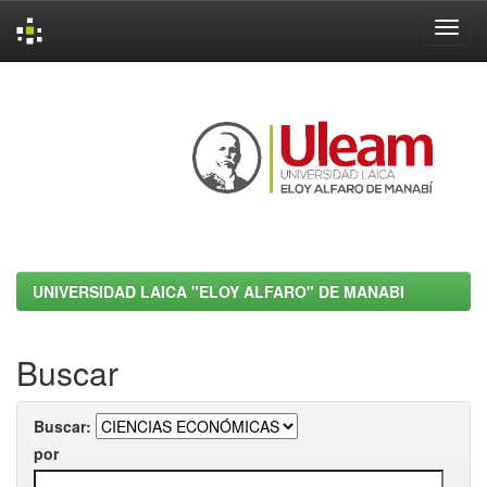
Skip
navigation
UNIVERSIDAD LAICA "ELOY ALFARO" DE MANABI
Buscar
Buscar:
por