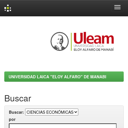
Skip
navigation
UNIVERSIDAD LAICA "ELOY ALFARO" DE MANABI
Buscar
Buscar:
por