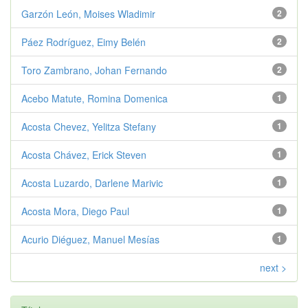
Garzón León, Moises Wladimir
2
Páez Rodríguez, Eimy Belén
2
Toro Zambrano, Johan Fernando
2
Acebo Matute, Romina Domenica
1
Acosta Chevez, Yelitza Stefany
1
Acosta Chávez, Erick Steven
1
Acosta Luzardo, Darlene Marivic
1
Acosta Mora, Diego Paul
1
Acurio Diéguez, Manuel Mesías
1
next >