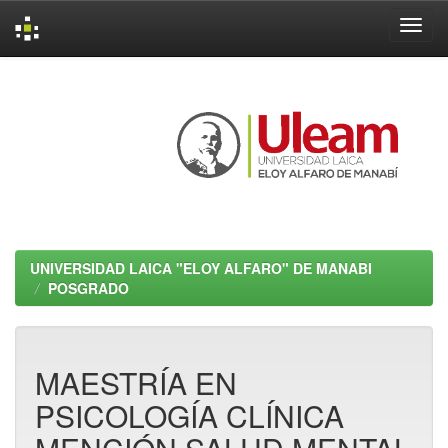
Skip
navigation
UNIVERSIDAD LAICA "ELOY ALFARO" DE MANABI
POSGRADO
MAESTRÍA EN
PSICOLOGÍA CLÍNICA