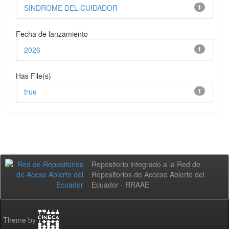
SÍNDROME DEL CUIDADOR
1
Fecha de lanzamiento
2026
1
Has File(s)
true
1
Repositorio integrado a la Red de
Repositorios de Acceso Abierto del
Ecuador - RRAAE
Theme by