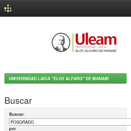
Skip
navigation
UNIVERSIDAD LAICA "ELOY ALFARO" DE MANABI
Buscar
Buscar:
por