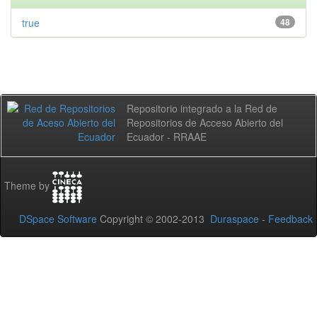
true
48
Repositorio integrado a la Red de
Repositorios de Acceso Abierto del
Ecuador - RRAAE
Theme by
DSpace Software
Copyright © 2002-2013
Duraspace
-
Feedback