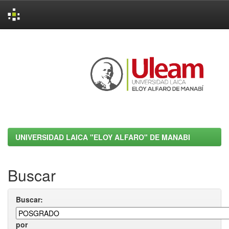
Skip
navigation
UNIVERSIDAD LAICA "ELOY ALFARO" DE MANABI
Buscar
Buscar:
por