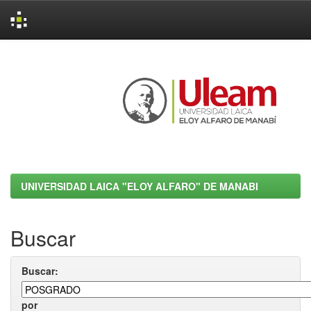
Skip
navigation
UNIVERSIDAD LAICA "ELOY ALFARO" DE MANABI
Buscar
Buscar:
por