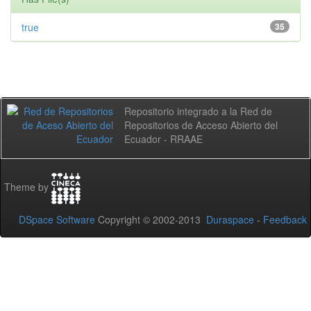
true
35
Repositorio integrado a la Red de
Repositorios de Acceso Abierto del
Ecuador - RRAAE
Theme by
DSpace Software
Copyright © 2002-2013
Duraspace
-
Feedback