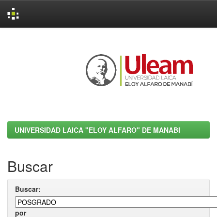
Skip
navigation
UNIVERSIDAD LAICA "ELOY ALFARO" DE MANABI
Buscar
Buscar:
por