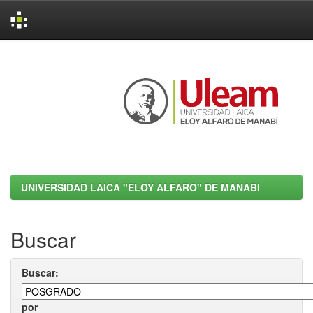
Skip
navigation
UNIVERSIDAD LAICA "ELOY ALFARO" DE MANABI
Buscar
Buscar:
por