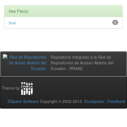
Has File(s)
true
1
Repositorio integrado a la Red de
Repositorios de Acceso Abierto del
Ecuador - RRAAE
Theme by
DSpace Software
Copyright © 2002-2013
Duraspace
-
Feedback