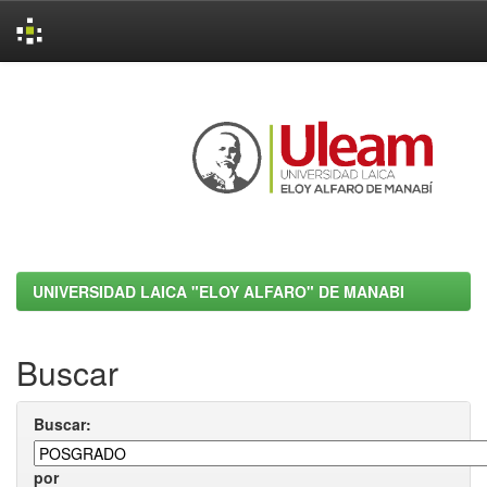
Skip
navigation
UNIVERSIDAD LAICA "ELOY ALFARO" DE MANABI
Buscar
Buscar:
por