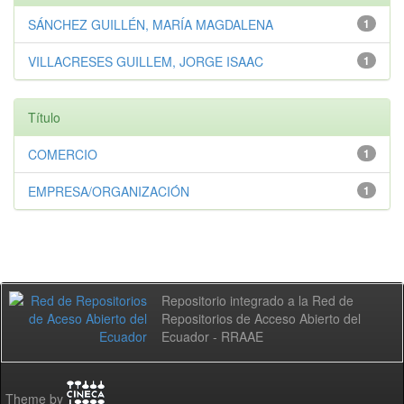
SÁNCHEZ GUILLÉN, MARÍA MAGDALENA
1
VILLACRESES GUILLEM, JORGE ISAAC
1
Título
COMERCIO
1
EMPRESA/ORGANIZACIÓN
1
Repositorio integrado a la Red de
Repositorios de Acceso Abierto del
Ecuador - RRAAE
Theme by