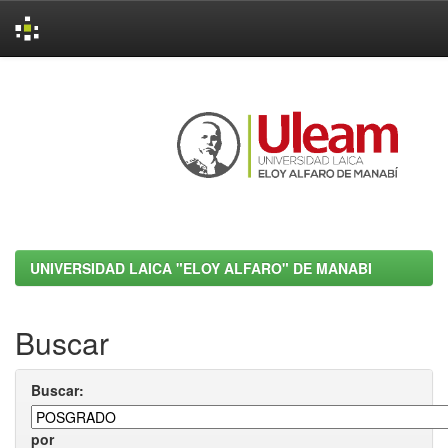
Skip
navigation
UNIVERSIDAD LAICA "ELOY ALFARO" DE MANABI
Buscar
Buscar:
por