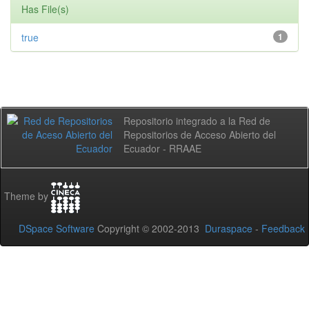
Has File(s)
true
1
Repositorio integrado a la Red de
Repositorios de Acceso Abierto del
Ecuador - RRAAE
Theme by
DSpace Software
Copyright © 2002-2013
Duraspace
-
Feedback