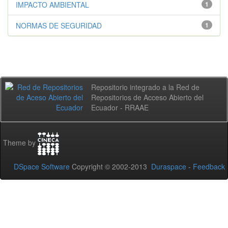
IMPACTO AMBIENTAL
1
NORMAS DE SEGURIDAD
1
Repositorio integrado a la Red de
Repositorios de Acceso Abierto del
Ecuador - RRAAE
Theme by
DSpace Software
Copyright © 2002-2013
Duraspace
-
Feedback