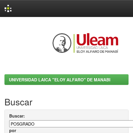
Skip
navigation
UNIVERSIDAD LAICA "ELOY ALFARO" DE MANABI
Buscar
Buscar:
por