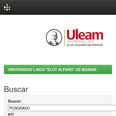
Skip
navigation
UNIVERSIDAD LAICA "ELOY ALFARO" DE MANABI
Buscar
Buscar:
por