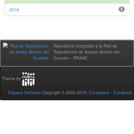
2018
1
Repositorio integrado a la Red de
Repositorios de Acceso Abierto del
Ecuador - RRAAE
Theme by
DSpace Software
Copyright © 2002-2013
Duraspace
-
Feedback