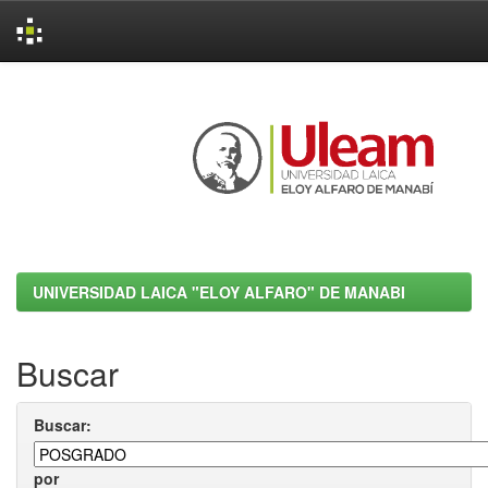
Skip
navigation
UNIVERSIDAD LAICA "ELOY ALFARO" DE MANABI
Buscar
Buscar:
por