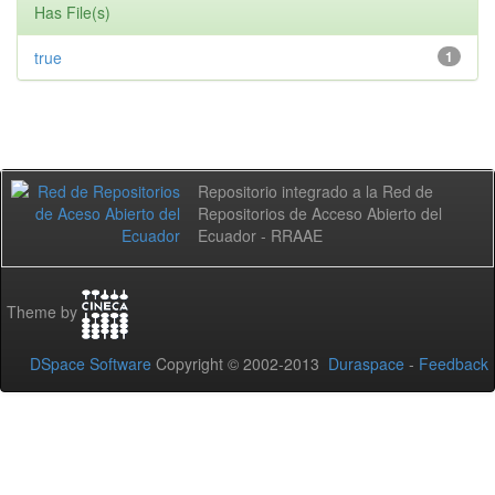
Has File(s)
true
1
Repositorio integrado a la Red de
Repositorios de Acceso Abierto del
Ecuador - RRAAE
Theme by
DSpace Software
Copyright © 2002-2013
Duraspace
-
Feedback