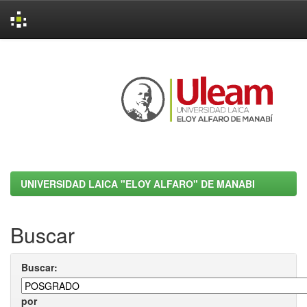
Skip
navigation
UNIVERSIDAD LAICA "ELOY ALFARO" DE MANABI
Buscar
Buscar:
por