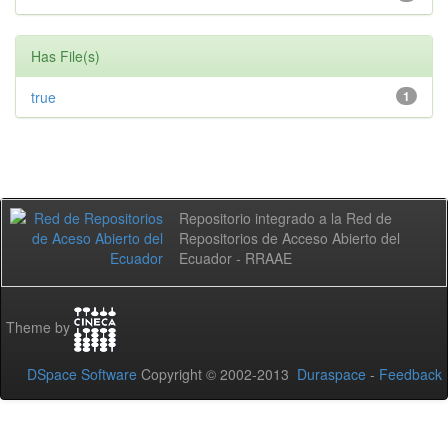
Has File(s)
true
1
Repositorio integrado a la Red de
Repositorios de Acceso Abierto del
Ecuador - RRAAE
Theme by
DSpace Software
Copyright © 2002-2013
Duraspace
-
Feedback