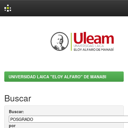
Skip
navigation
UNIVERSIDAD LAICA "ELOY ALFARO" DE MANABI
Buscar
Buscar:
por