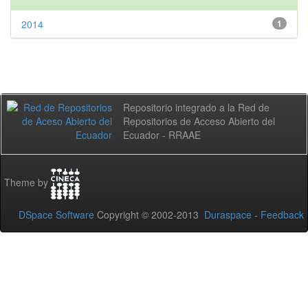
2014
1
Repositorio integrado a la Red de
Repositorios de Acceso Abierto del
Ecuador - RRAAE
Theme by
DSpace Software
Copyright © 2002-2013
Duraspace
-
Feedback