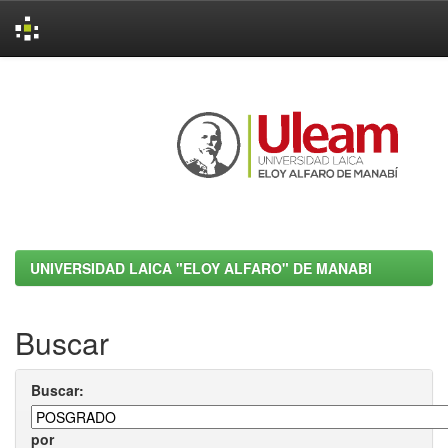
Skip
navigation
UNIVERSIDAD LAICA "ELOY ALFARO" DE MANABI
Buscar
Buscar:
por