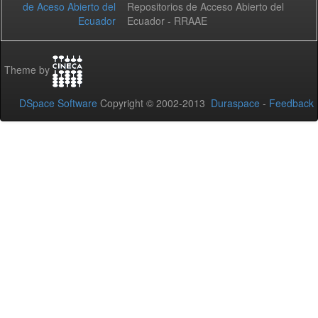
Repositorios de Acceso Abierto del
Ecuador - RRAAE
Theme by
DSpace Software
Copyright © 2002-2013
Duraspace
-
Feedback