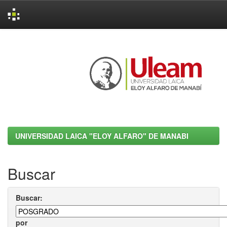
Skip
navigation
UNIVERSIDAD LAICA "ELOY ALFARO" DE MANABI
Buscar
Buscar:
por