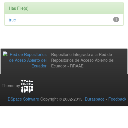
Has File(s)
true
1
Repositorio integrado a la Red de
Repositorios de Acceso Abierto del
Ecuador - RRAAE
Theme by
DSpace Software
Copyright © 2002-2013
Duraspace
-
Feedback