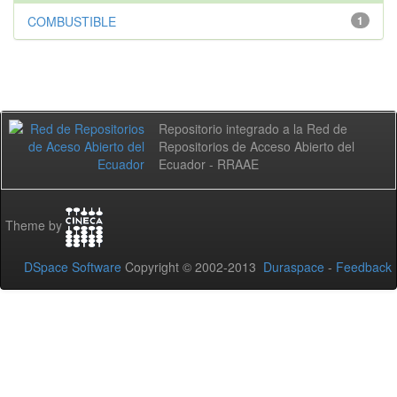
COMBUSTIBLE
1
Repositorio integrado a la Red de
Repositorios de Acceso Abierto del
Ecuador - RRAAE
Theme by
DSpace Software
Copyright © 2002-2013
Duraspace
-
Feedback