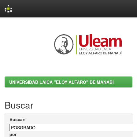
Skip
navigation
UNIVERSIDAD LAICA "ELOY ALFARO" DE MANABI
Buscar
Buscar:
por