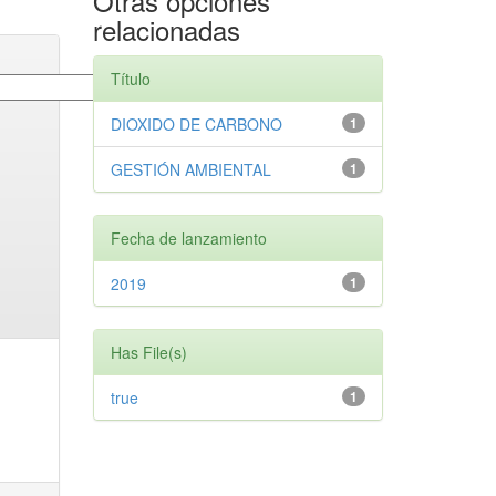
Otras opciones
relacionadas
Título
DIOXIDO DE CARBONO
1
GESTIÓN AMBIENTAL
1
Fecha de lanzamiento
2019
1
Has File(s)
true
1