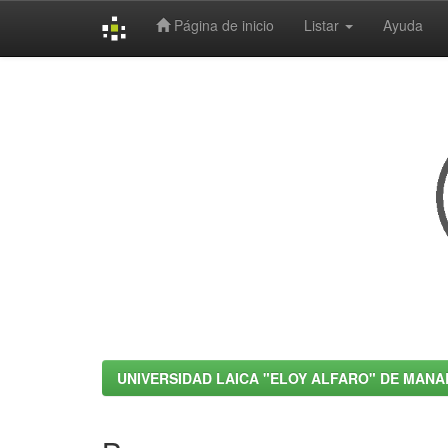
Página de inicio
Listar
Ayuda
Skip
navigation
UNIVERSIDAD LAICA "ELOY ALFARO" DE MANA