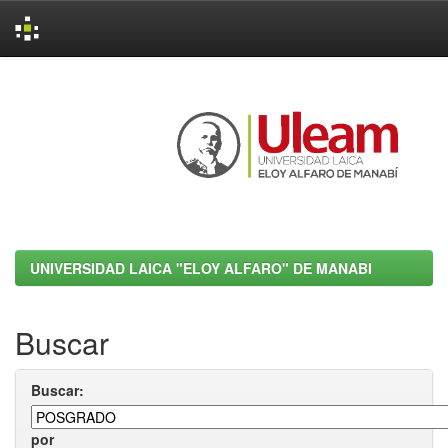
Skip
navigation
UNIVERSIDAD LAICA "ELOY ALFARO" DE MANABI
Buscar
Buscar:
por