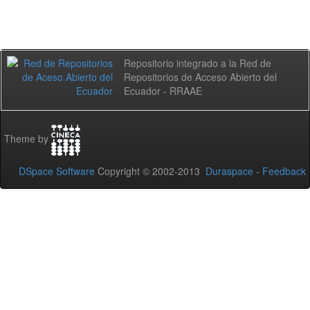
Repositorio integrado a la Red de
Repositorios de Acceso Abierto del
Ecuador - RRAAE
Theme by
DSpace Software
Copyright © 2002-2013
Duraspace
-
Feedback