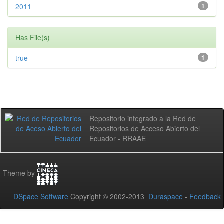
2011
1
Has File(s)
true
1
Repositorio integrado a la Red de
Repositorios de Acceso Abierto del
Ecuador - RRAAE
Theme by
DSpace Software
Copyright © 2002-2013
Duraspace
-
Feedback