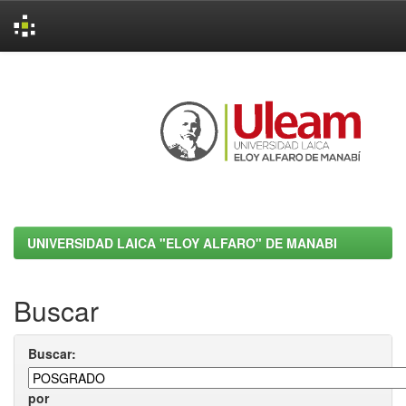
Skip
navigation
UNIVERSIDAD LAICA "ELOY ALFARO" DE MANABI
Buscar
Buscar:
por