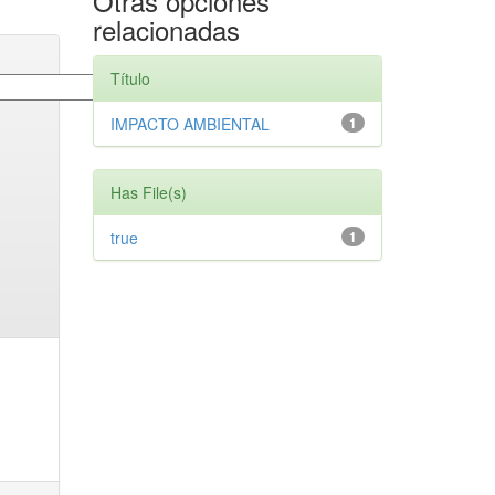
Otras opciones
relacionadas
Título
IMPACTO AMBIENTAL
1
Has File(s)
true
1