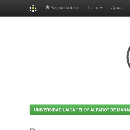
Página de inicio
Listar
Ayuda
Skip
navigation
UNIVERSIDAD LAICA "ELOY ALFARO" DE MANA