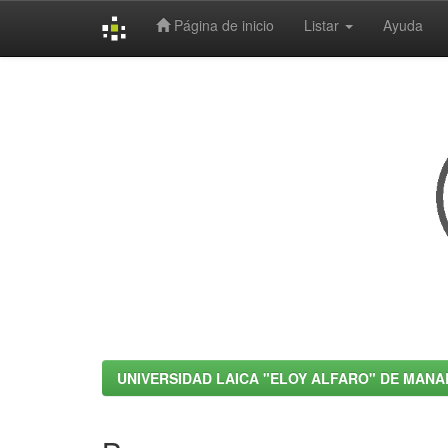
Página de inicio
Listar
Ayuda
Skip
navigation
UNIVERSIDAD LAICA "ELOY ALFARO" DE MANA