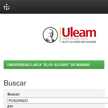
Skip
navigation
UNIVERSIDAD LAICA "ELOY ALFARO" DE MANABI
Buscar
Buscar:
por