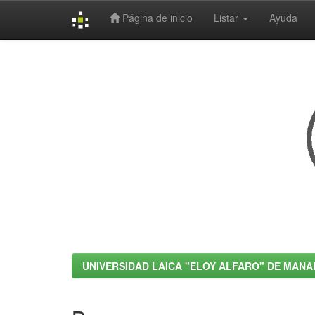
Página de inicio
Listar
Ayuda
Skip
navigation
UNIVERSIDAD LAICA "ELOY ALFARO" DE MANA