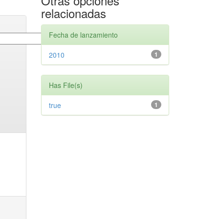
Otras opciones
relacionadas
Fecha de lanzamiento
2010
1
Has File(s)
true
1