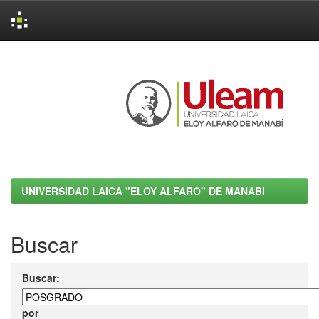
Skip
navigation
UNIVERSIDAD LAICA "ELOY ALFARO" DE MANABI
Buscar
Buscar:
por