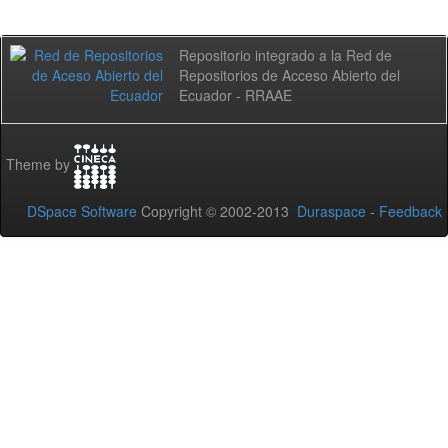
Repositorio integrado a la Red de
Repositorios de Acceso Abierto del
Ecuador - RRAAE
Theme by
DSpace Software
Copyright © 2002-2013
Duraspace
-
Feedback