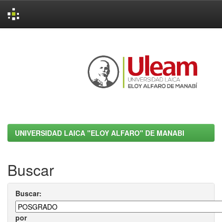
Skip
navigation
UNIVERSIDAD LAICA "ELOY ALFARO" DE MANABI
Buscar
Buscar:
por