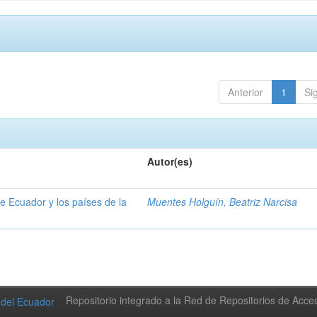
Anterior
1
Si
Autor(es)
e Ecuador y los países de la
Muentes Holguín, Beatriz Narcisa
Repositorio integrado a la Red de Repositorios de Acc