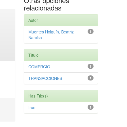
Otras opciones
relacionadas
Autor
Muentes Holguín, Beatriz
1
Narcisa
Título
COMERCIO
1
TRANSACCIONES
1
Has File(s)
true
1