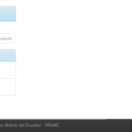
guiente
eso Abierto del Ecuador - RRAAE