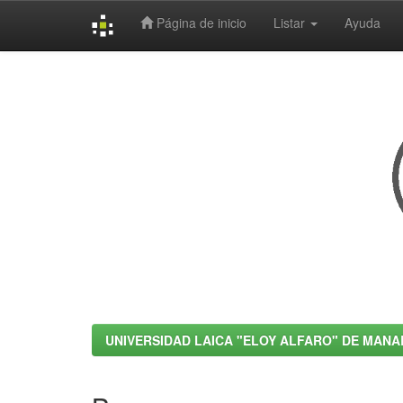
Página de inicio
Listar
Ayuda
Skip
navigation
UNIVERSIDAD LAICA "ELOY ALFARO" DE MANA