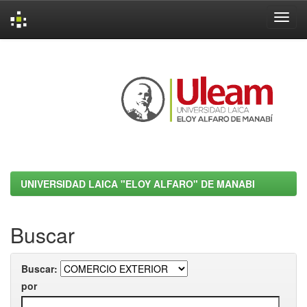
Skip
navigation
UNIVERSIDAD LAICA "ELOY ALFARO" DE MANABI
Buscar
Buscar:
por