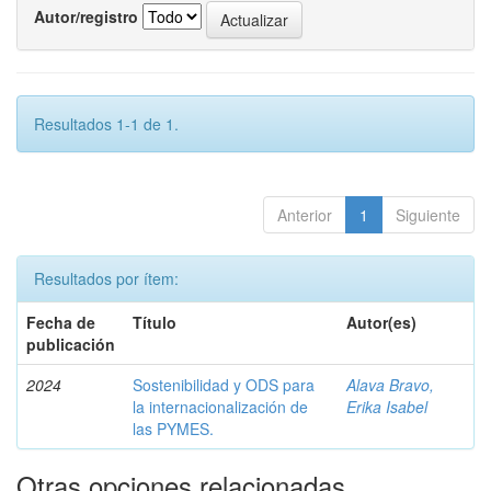
Autor/registro
Resultados 1-1 de 1.
Anterior
1
Siguiente
Resultados por ítem:
Fecha de
Título
Autor(es)
publicación
2024
Sostenibilidad y ODS para
Alava Bravo,
la internacionalización de
Erika Isabel
las PYMES.
Otras opciones relacionadas