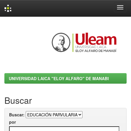
Skip
navigation
UNIVERSIDAD LAICA "ELOY ALFARO" DE MANABI
Buscar
Buscar:
por