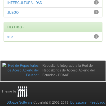
INTERCULTURALIDAD
1
JUEGO
1
Has File(s)
true
1
Repositorio integrado a la Red de
Repositorios de Acceso Abierto del
Ecuador - RRAAE
Theme by
DSpace Software
Copyright © 2002-2013
Duraspace
-
Feedback