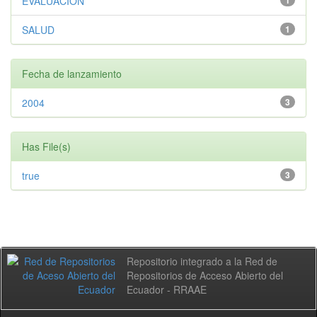
EVALUACIÓN
SALUD
1
Fecha de lanzamiento
2004
3
Has File(s)
true
3
Repositorio integrado a la Red de
Repositorios de Acceso Abierto del
Ecuador - RRAAE