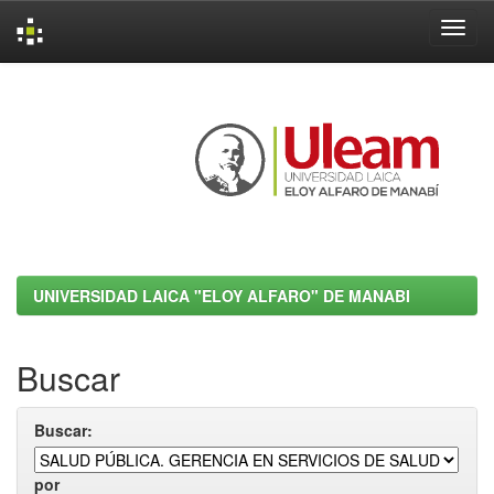
Skip
navigation
UNIVERSIDAD LAICA "ELOY ALFARO" DE MANABI
Buscar
Buscar:
por