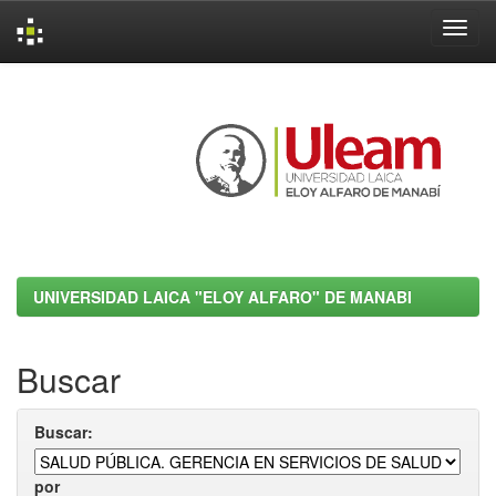
Skip
navigation
UNIVERSIDAD LAICA "ELOY ALFARO" DE MANABI
Buscar
Buscar:
por