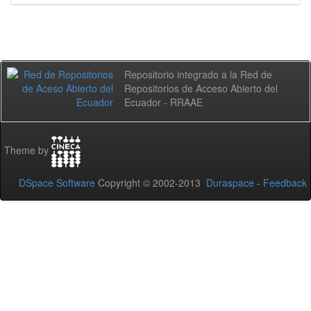
Repositorio integrado a la Red de
Repositorios de Acceso Abierto del
Ecuador - RRAAE
Theme by
DSpace Software
Copyright © 2002-2013
Duraspace
-
Feedback