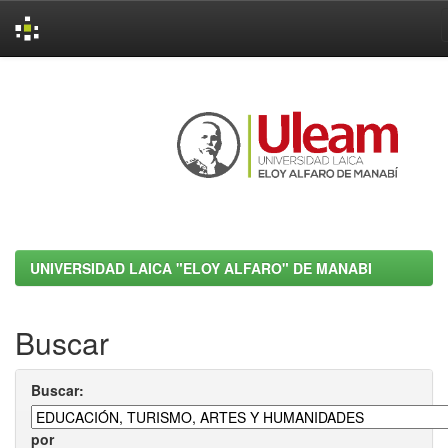
Skip
navigation
UNIVERSIDAD LAICA "ELOY ALFARO" DE MANABI
Buscar
Buscar:
por