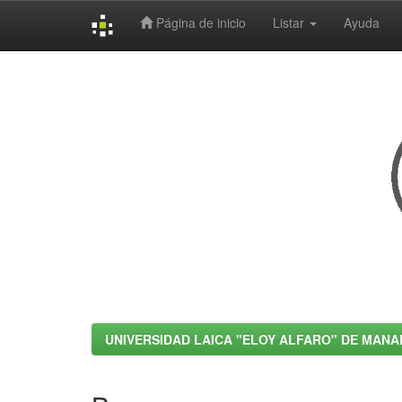
Página de inicio
Listar
Ayuda
Skip
navigation
UNIVERSIDAD LAICA "ELOY ALFARO" DE MANA