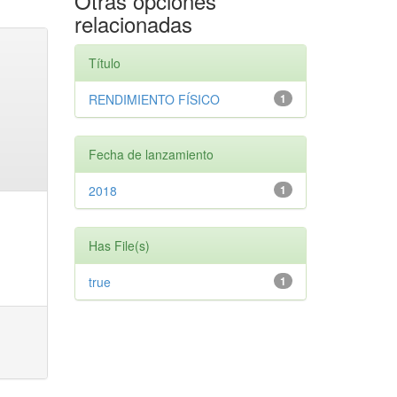
Otras opciones
relacionadas
Título
RENDIMIENTO FÍSICO
1
Fecha de lanzamiento
2018
1
Has File(s)
true
1